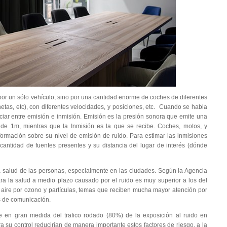
por un sólo vehículo, sino por una cantidad enorme de coches de diferentes
netas, etc), con diferentes velocidades, y posiciones, etc. Cuando se habla
ciar entre emisión e inmisión. Emisión es la presión sonora que emite una
 de 1m, mientras que la Inmisión es la que se recibe. Coches, motos, y
rmación sobre su nivel de emisión de ruido. Para estimar las inmisiones
antidad de fuentes presentes y su distancia del lugar de interés (dónde
la salud de las personas, especialmente en las ciudades. Según la Agencia
a la salud a medio plazo causado por el ruido es muy superior a los del
aire por ozono y partículas, temas que reciben mucha mayor atención por
s de comunicación.
e en gran medida del trafico rodado (80%) de la exposición al ruido en
a su control reducirían de manera importante estos factores de riesgo, a la