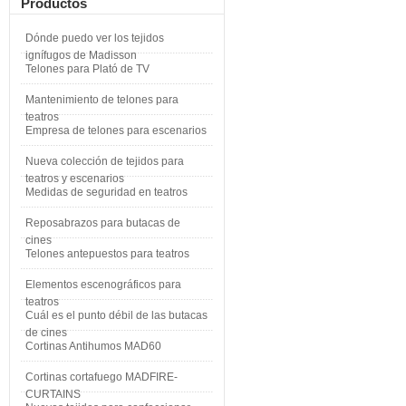
Productos
Dónde puedo ver los tejidos
ignífugos de Madisson
Telones para Plató de TV
Mantenimiento de telones para
teatros
Empresa de telones para escenarios
Nueva colección de tejidos para
teatros y escenarios
Medidas de seguridad en teatros
Reposabrazos para butacas de
cines
Telones antepuestos para teatros
Elementos escenográficos para
teatros
Cuál es el punto débil de las butacas
de cines
Cortinas Antihumos MAD60
Cortinas cortafuego MADFIRE-
CURTAINS