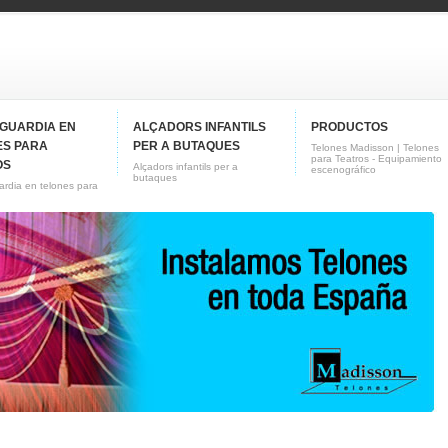
NGUARDIA EN
ALÇADORS INFANTILS
PRODUCTOS
ES PARA
PER A BUTAQUES
Telones Madisson | Telones
para Teatros - Equipamiento
OS
Alçadors infantils per a
escenográfico
butaques
rdia en telones para