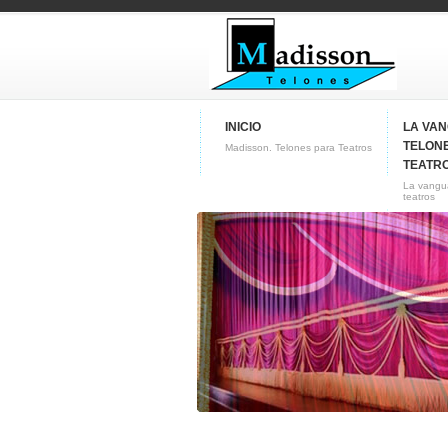
INICIO
LA VA
TELON
Madisson. Telones para Teatros
TEATR
La vangua
teatros
CONTACTO
Conozca nuestra empresa
Fabricas de telones para
teatros y butacas para cines