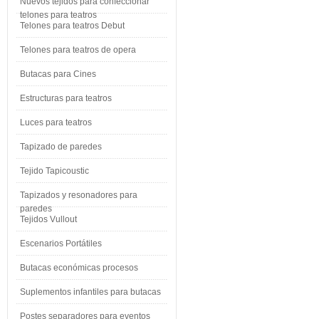
Nuevos tejidos para confeccionar
telones para teatros
Telones para teatros Debut
Telones para teatros de opera
Butacas para Cines
Estructuras para teatros
Luces para teatros
Tapizado de paredes
Tejido Tapicoustic
Tapizados y resonadores para
paredes
Tejidos Vullout
Escenarios Portátiles
Butacas económicas procesos
Suplementos infantiles para butacas
Postes separadores para eventos