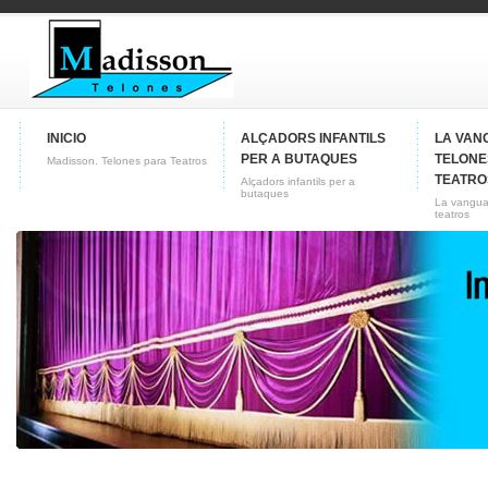
INICIO
ALÇADORS INFANTILS
LA VAN
PER A BUTAQUES
TELONE
Madisson. Telones para Teatros
TEATRO
Alçadors infantils per a
butaques
La vangua
teatros
CONTACTO
Conozca nuestra empresa
Fabricas de telones para
teatros y butacas para cines