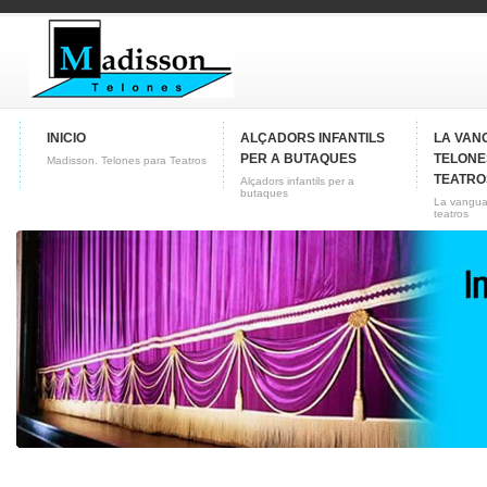
INICIO
ALÇADORS INFANTILS
LA VAN
PER A BUTAQUES
TELONE
Madisson. Telones para Teatros
TEATRO
Alçadors infantils per a
butaques
La vangua
teatros
CONTACTO
Conozca nuestra empresa
Fabricas de telones para
teatros y butacas para cines