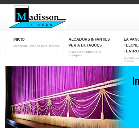
INICIO
ALÇADORS INFANTILS
LA VAN
PER A BUTAQUES
TELONE
Madisson. Telones para Teatros
TEATRO
Alçadors infantils per a
butaques
La vangua
teatros
CONTACTO
Conozca nuestra empresa
Fabricas de telones para
teatros y butacas para cines