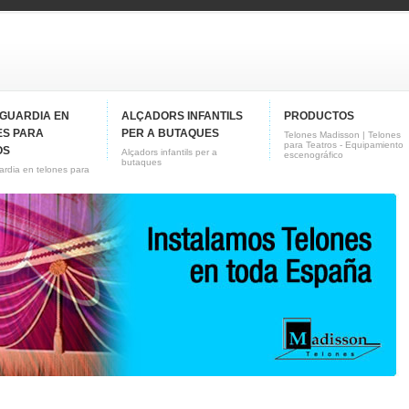
NGUARDIA EN
ALÇADORS INFANTILS
PRODUCTOS
ES PARA
PER A BUTAQUES
Telones Madisson | Telones
para Teatros - Equipamiento
OS
Alçadors infantils per a
escenográfico
butaques
rdia en telones para