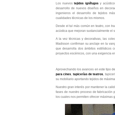
Los nuevos
tejidos ignífugos
y acústico
desarrollo de nuevos diseños en decora
ingenieros el desarrollo de tejidos má
cualidades técnicas de los mismos.
Desde el tul más común en teatro, con tram
acústica que mejoran sustancialmente el s
A la vez técnicas y decorativas, las col
Madisson confirman su anclaje en la vang
que desarrolla dos ámbitos estilístico
proyectos escénicos, con una exigencia en 
Aprovechando los avances en este tipo de 
para cines
,
tapicerías de teatros
, tapice
su mobiliario aportando tejidos de máxima 
Nuestro gran interés por mantener la calida
fases de nuestro proceso de fabricación p
los cuales nos permiten ofrecer máximas g