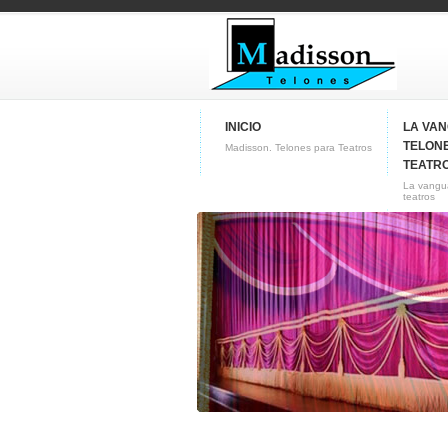
INICIO
LA VA
TELON
Madisson. Telones para Teatros
TEATR
La vangua
teatros
CONTACTO
Conozca nuestra empresa
Fabricas de telones para
teatros y butacas para cines