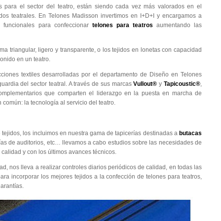
s para el sector del teatro, están siendo cada vez más valorados en el
dos teatrales. En Telones Madisson invertimos en I+D+I y encargamos a
s funcionales para confeccionar
telones para teatros
aumentando las
a triangular, ligero y transparente, o los tejidos en lonetas con capacidad
onido en un teatro.
ecciones textiles desarrolladas por el departamento de Diseño en Telones
uardia del sector teatral. A través de sus marcas
Vullout®
y
Tapicoustic®
,
s complementarios que comparten el liderazgo en la puesta en marcha de
común: la tecnología al servicio del teatro.
tejidos, los incluimos en nuestra gama de tapicerías destinadas a
butacas
rías de auditorios, etc… llevamos a cabo estudios sobre las necesidades de
calidad y con los últimos avances técnicos.
d, nos lleva a realizar controles diarios periódicos de calidad, en todas las
ara incorporar los mejores tejidos a la confección de telones para teatros,
arantías.